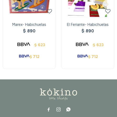
Marex- Habichuelas
El Feriante- Habichuelas
$
890
$
890
623
623
$
$
712
712
$
$


