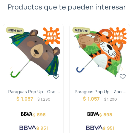
Productos que te pueden interesar
Paraguas Pop Up - Oso -
Paraguas Pop Up - Zoo -
Stephen Joseph
Stephen Joseph
$
1.057
$
1.057
$
1.290
$
1.290
898
898
$
$
951
951
$
$