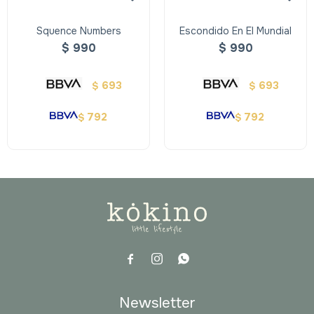
Squence Numbers
Escondido En El Mundial
$
990
$
990
693
693
$
$
792
792
$
$



Newsletter