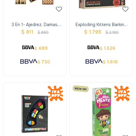
3 En 1- Ajedrez, Damas,
Exploding Kittens Barking
Backgammon Chico
Kittens- Expansion
$
811
$
1.795
$
990
$
2.190
689
1.526
$
$
730
1.616
$
$