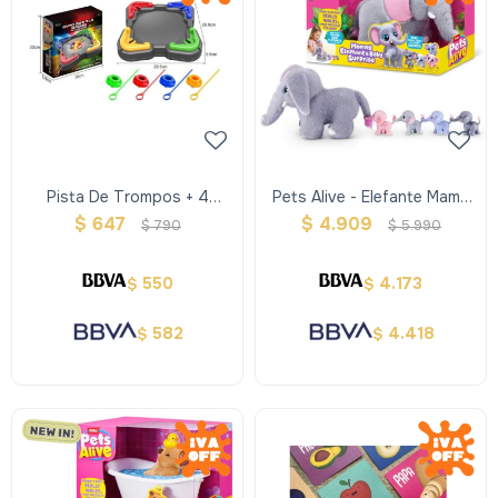
Pista De Trompos + 4
Pets Alive - Elefante Mamá
Trompos
Y Bebes
$
647
$
4.909
$
790
$
5.990
550
4.173
$
$
582
4.418
$
$