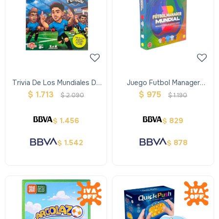
Trivia De Los Mundiales De
Juego Futbol Manager
Futbol
Mundial 2026
$
1.713
$
975
$
2.090
$
1.190
1.456
829
$
$
1.542
878
$
$