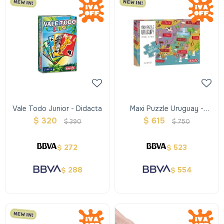
Vale Todo Junior - Didacta
Maxi Puzzle Uruguay -
Didacta
$
320
$
615
$
390
$
750
272
523
$
$
288
554
$
$