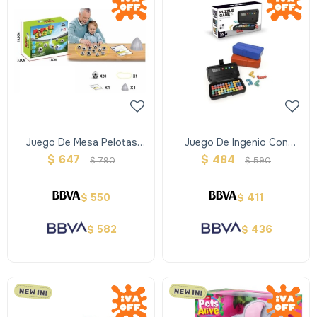
Juego De Mesa Pelotas
Juego De Ingenio Con
Imantadas
Tablero Puntaje
$
647
$
484
$
790
$
590
550
411
$
$
582
436
$
$