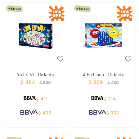
Ya Lo Vi - Didacta
4 En Línea - Didacta
$
484
$
369
$
590
$
450
411
314
$
$
436
332
$
$