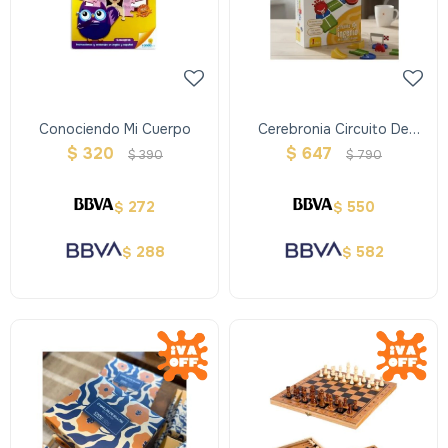
Conociendo Mi Cuerpo
Cerebronia Circuito De
Ingenio
$
320
$
647
$
390
$
790
272
550
$
$
288
582
$
$