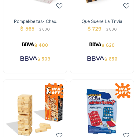
Rompekbezas- Chau
Que Suene La Trivia
Pantallas
$
565
$
729
$
690
$
890
480
620
$
$
509
656
$
$