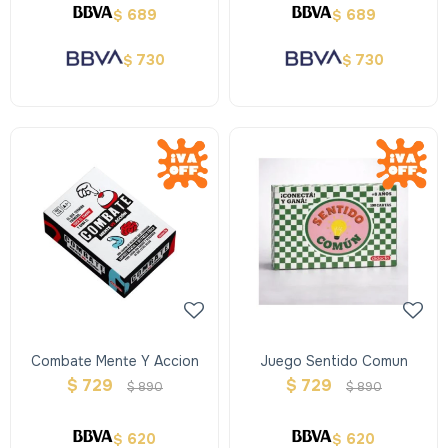
689
689
$
$
730
730
$
$
Combate Mente Y Accion
Juego Sentido Comun
$
729
$
729
$
890
$
890
620
620
$
$