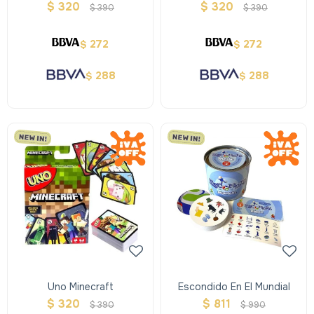
$
320
$
320
$
390
$
390
272
272
$
$
288
288
$
$
Uno Minecraft
Escondido En El Mundial
$
320
$
811
$
390
$
990