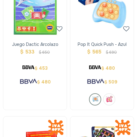
Juego Dactic Arcolazo
Pop It Quick Push - Azul
$
533
$
565
$
650
$
690
453
480
$
$
480
509
$
$