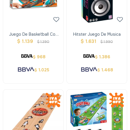
Juego De Basketball Con
Hitster Juego De Musica
Luz Y Sonido
$
1.139
$
1.631
$
1.390
$
1.990
968
1.386
$
$
1.025
1.468
$
$