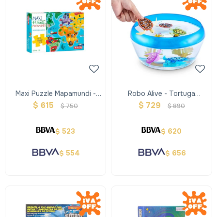
Maxi Puzzle Mapamundi -
Robo Alive - Tortuga
Didacta
Nadadora
$
615
$
729
$
750
$
890
523
620
$
$
554
656
$
$