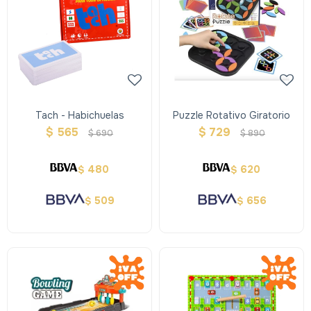
Tach - Habichuelas
Puzzle Rotativo Giratorio
$
565
$
729
$
690
$
890
480
620
$
$
509
656
$
$