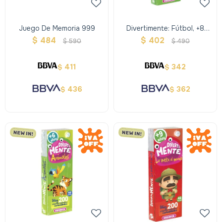
Juego De Memoria 999
Divertimente: Fútbol, +8
Años
$
484
$
402
$
590
$
490
411
342
$
$
436
362
$
$