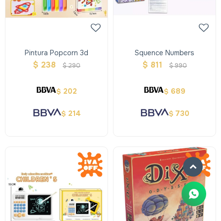
Pintura Popcorn 3d
Squence Numbers
$
238
$
811
$
290
$
990
202
689
$
$
214
730
$
$