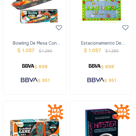
Bowling De Mesa Con
Estacionamiento De
Sonido Y Luces
Alfabeto Laberinto Autos
$
1.057
$
1.057
$
1.290
$
1.290
De Colores
898
898
$
$
951
951
$
$