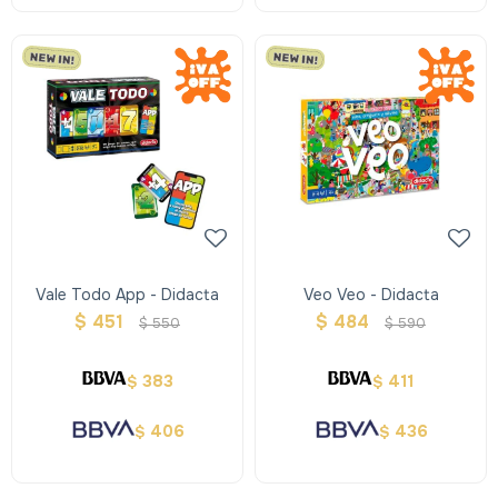
Vale Todo App - Didacta
Veo Veo - Didacta
$
451
$
484
$
550
$
590
383
411
$
$
406
436
$
$