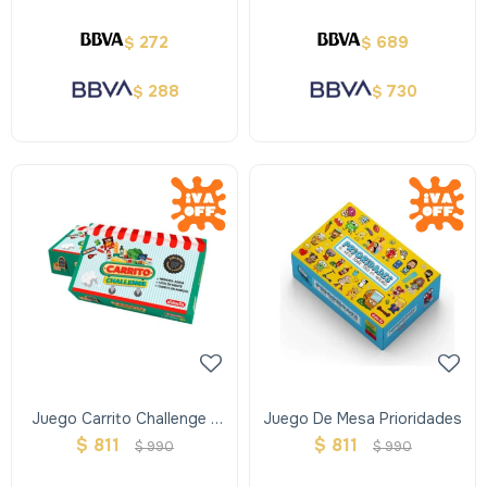
272
689
$
$
288
730
$
$
Juego Carrito Challenge -
Juego De Mesa Prioridades
Didacta
$
811
$
811
$
990
$
990