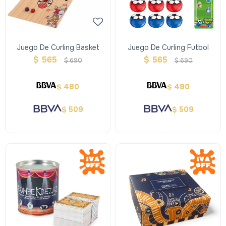
Juego De Curling Basket
Juego De Curling Futbol
$
565
$
565
$
690
$
690
480
480
$
$
509
509
$
$