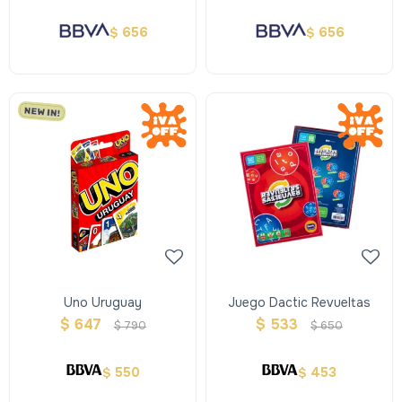
656
656
$
$
Uno Uruguay
Juego Dactic Revueltas
$
647
$
533
$
790
$
650
550
453
$
$