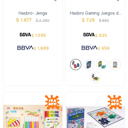
Hasbro- Jenga
Hasbro Gaming Juegos de
Viajes - Adivinaquien
$
1.877
$
729
$
2.290
$
890
1.595
620
$
$
1.689
656
$
$