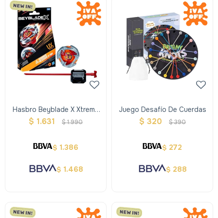
Hasbro Beyblade X Xtreme
Juego Desafío De Cuerdas
Trompo + Lanzador - Rojo
$
1.631
$
320
$
1.990
$
390
1.386
272
$
$
1.468
288
$
$