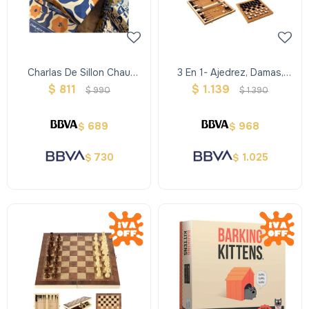
Charlas De Sillon Chau
3 En 1- Ajedrez, Damas,
Pantallas
Backgammon Grande
$
811
$
1.139
$
990
$
1.390
689
968
$
$
730
1.025
$
$