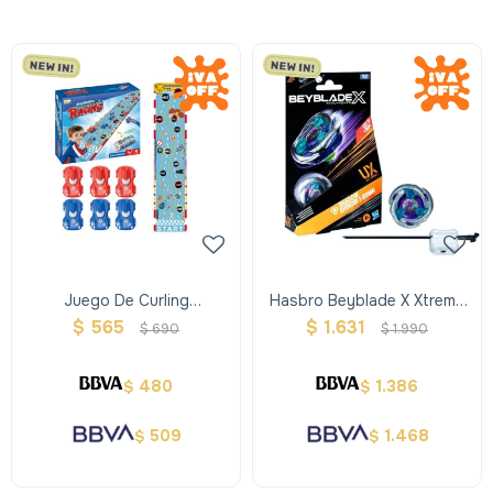
Juego De Curling
Hasbro Beyblade X Xtreme
Automovilismo
Trompo + Lanzador -
$
565
$
1.631
$
690
$
1.990
Violeta
480
1.386
$
$
509
1.468
$
$