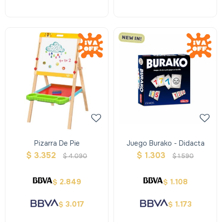
Pizarra De Pie
Juego Burako - Didacta
$
3.352
$
1.303
$
4.090
$
1.590
2.849
1.108
$
$
3.017
1.173
$
$