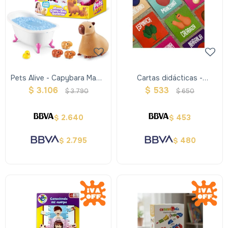
Pets Alive - Capybara Mamá
Cartas didácticas -
Y Bebes
Verduras
$
3.106
$
533
$
3.790
$
650
2.640
453
$
$
2.795
480
$
$