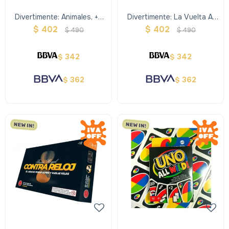
Divertimente: Animales, +6
Divertimente: La Vuelta Al
Años
Mundo, +9 Años
$
402
$
402
$
490
$
490
342
342
$
$
362
362
$
$