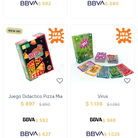
582
480
$
$
Juego Didactico Pizza Mia
Virus
$
697
$
1.139
$
850
$
1.390
592
968
$
$
627
1.025
$
$