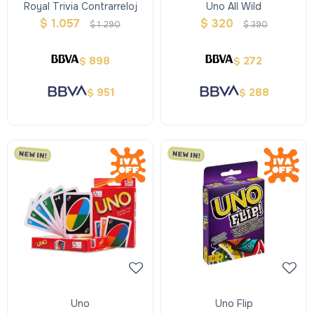
Royal Trivia Contrarreloj
Uno All Wild
$
1.057
$
320
$
1.290
$
390
898
272
$
$
951
288
$
$
Uno
Uno Flip