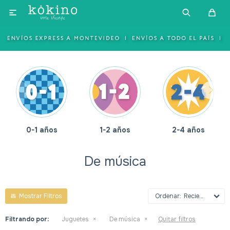

0-1 años
1-2 años
2-4 años
De música
Recientes
Filtrando por:
Juguetes
De música
Quitar filtros