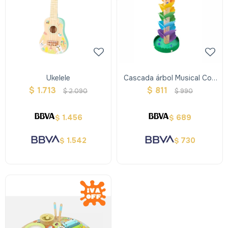
Ukelele
Cascada árbol Musical Con
Bolitas
$
1.713
$
811
$
2.090
$
990
1.456
689
$
$
1.542
730
$
$