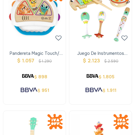
Pandereta Magic Touch/
Juego De Instrumentos
Hape Baby Einstein
Musicales -bosque
$
1.057
$
2.123
$
1.290
$
2.590
898
1.805
$
$
951
1.911
$
$