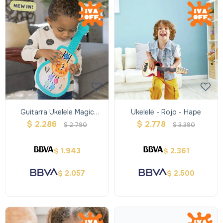
Guitarra Ukelele Magic
Ukelele - Rojo - Hape
Touch/hape Baby Einstein
$
2.286
$
2.778
$
2.790
$
3.390
1.943
2.361
$
$
2.057
2.500
$
$