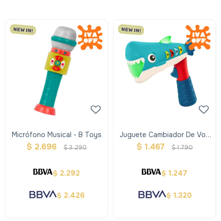
Micrófono Musical - B Toys
Juguete Cambiador De Voz
- B Toys
$
2.696
$
1.467
$
3.290
$
1.790
2.292
1.247
$
$
2.426
1.320
$
$