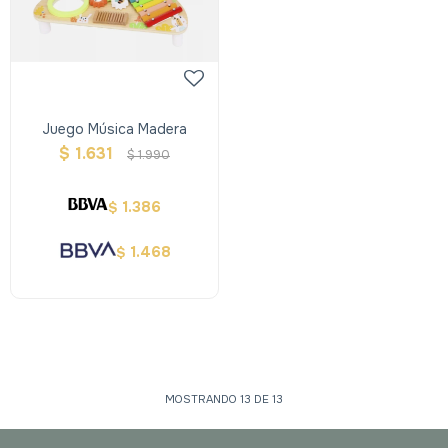
Juego Música Madera
$
1.631
$
1.990
1.386
$
1.468
$
MOSTRANDO
13
DE
13