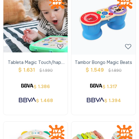
Tableta Magic Touch/hape
Tambor Bongo Magic Beats
Baby Einstein
$
1.631
$
1.549
$
1.990
$
1.890
1.386
1.317
$
$
1.468
1.394
$
$