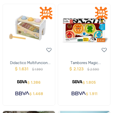
Didactico Multifuncion
Tambores Magic
Xilofon Y Pelotas Para
Touch/hape Baby Einstein
$
1.631
$
2.123
$
1.990
$
2.590
Martillar
1.386
1.805
$
$
1.468
1.911
$
$