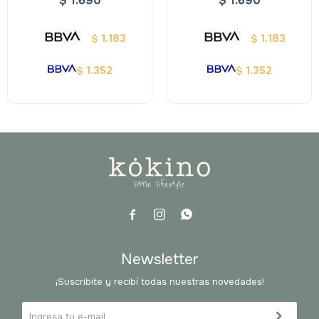
$
1.690
$
1.690
Medios
1.183
1.183
$
$
1.352
1.352
$
$



Newsletter
¡Suscribite y recibí todas nuestras novedades!