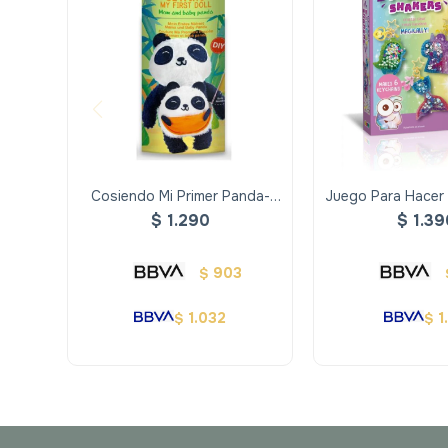
Cosiendo Mi Primer Panda-
Juego Para Hacer
Avenir
De Resi
$
1.290
$
1.39
903
$
1.032
1
$
$