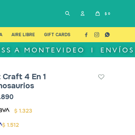
$
0
A
AIRE LIBRE
GIFT CARDS



t Craft 4 En 1
nosaurios
.890
1.323
$
1.512
$