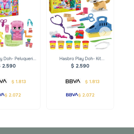
y Doh- Peluqueria
Hasbro Play Doh- Kit
Org
on Estilo
Veterinario
$
2.590
$
2.590
1.813
1.813
$
$
2.072
2.072
$
$