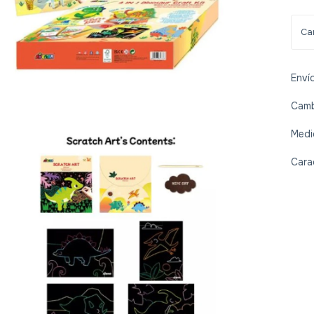
Enví
Camb
Medi
Cara