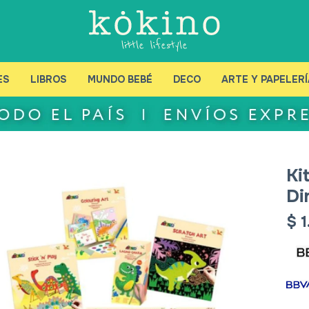
ES
LIBROS
MUNDO BEBÉ
DECO
ARTE Y PAPELERÍ
Ki
Di
$
1