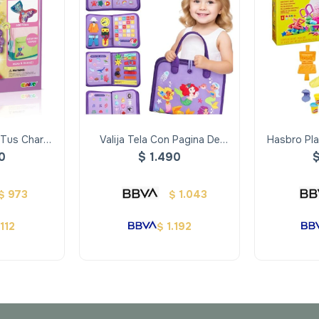
 Tus Charms
Valija Tela Con Pagina De
Hasbro Pla
na
Actividades Sirena
C
0
$
1.490
973
1.043
$
$
.112
1.192
$