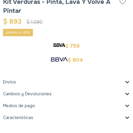
Kit Verduras - Pintá, Lavá Y Volvé A
Pintar
$
893
$
1.090
18
759
$
804
$
Envíos
Cambios y Devoluciones
Medios de pago
Características