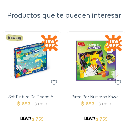
Productos que te pueden interesar
Set Pintura De Dedos My
Pinta Por Numeros Kawaii
First Stamp Maped Creativ
Sweet- Maped Creativ
$
893
$
893
$
1.090
$
1.090
759
759
$
$