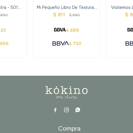
tra - 501
Mi Pequeño Libro De Texturas
Visitemos 
osaurios
Abc
10
$
811
$
9
890
$
990
620
689
$
656
730
$



a
Compra