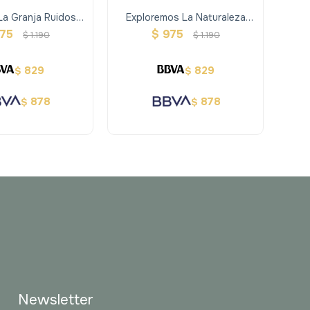
La Granja Ruidosa
Exploremos La Naturaleza
Libr
 Sonidos
Ruidosa 10 Sonidos
Li
75
$
975
$
1.190
$
1.190
829
829
$
$
878
878
$
$
Newsletter