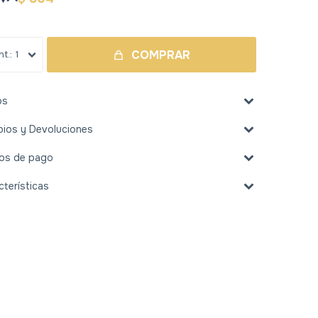
COMPRAR
1
os
ios y Devoluciones
os de pago
cterísticas