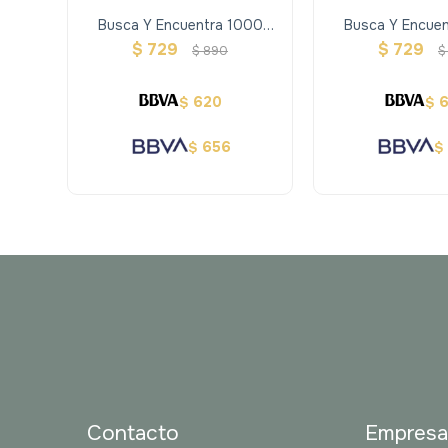
Busca Y Encuentra 1000
Busca Y Encuen
Princesas Y Otros Objetos
Imágenes - Din
$
729
$
729
$
890
$
620
$
$
656
$
$
Contacto
Empres