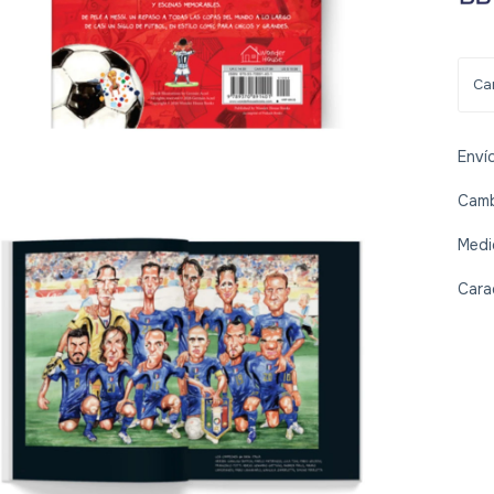
Enví
Camb
Medi
Cara