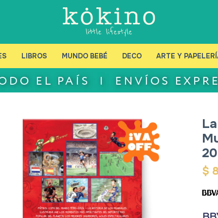
ES
LIBROS
MUNDO BEBÉ
DECO
ARTE Y PAPELERÍ
La
Mu
20
$