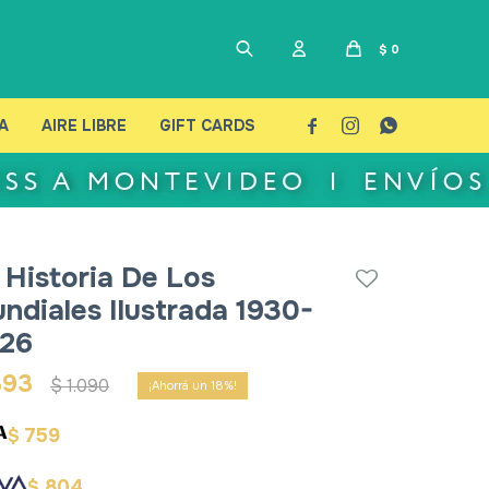
$
0
A
AIRE LIBRE
GIFT CARDS



 Historia De Los
ndiales Ilustrada 1930-
26
893
$
1.090
18
759
$
804
$