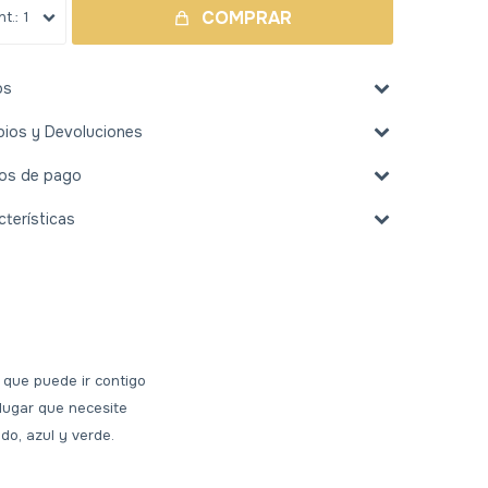
COMPRAR
1
os
ios y Devoluciones
os de pago
cterísticas
A que puede ir contigo
 lugar que necesite
ado, azul y verde.