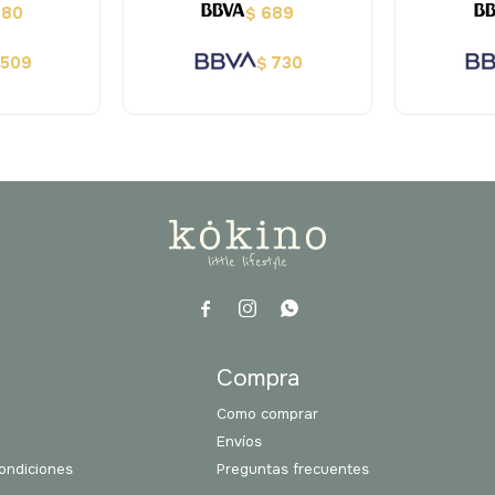
480
689
$
509
730
$



a
Compra
Como comprar
Envíos
ondiciones
Preguntas frecuentes