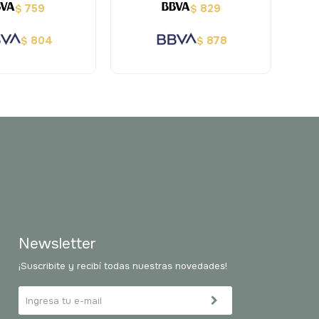
759
829
$
$
804
878
$
$
Newsletter
¡Suscribite y recibí todas nuestras novedades!