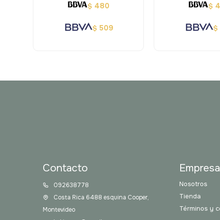
480
$
$
509
$
$
Contacto
Empres
Nosotros
092638778
Tienda
Costa Rica 6488 esquina Cooper,
Términos y c
Montevideo