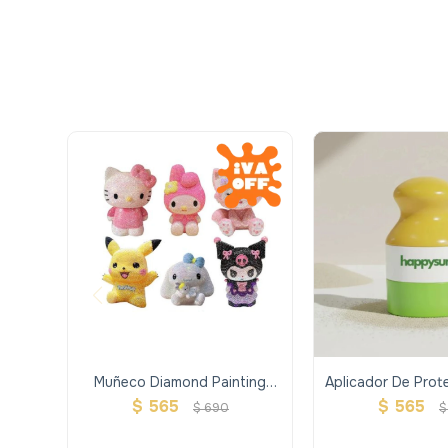
Muñeco Diamond Painting
Aplicador De Prote
Alcancía
Happy S
$
565
$
565
$
690
$