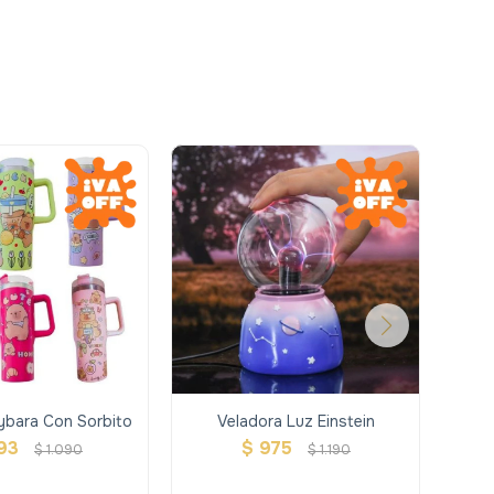
bara Con Sorbito
Veladora Luz Einstein
M
93
$
975
$
1.090
$
1.190