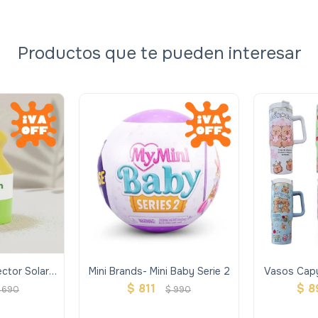
Productos que te pueden interesar
ctor Solar -
Mini Brands- Mini Baby Serie 2
Vasos Capy
un
$
811
$
8
690
$
990