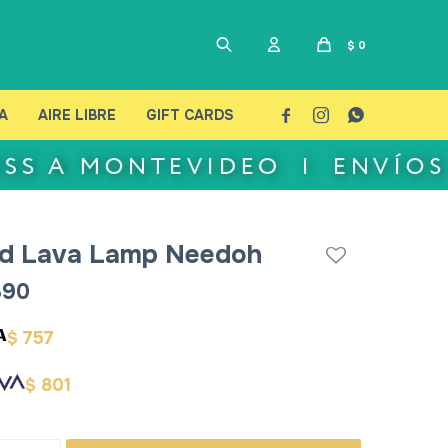
$
0
A
AIRE LIBRE
GIFT CARDS



d Lava Lamp Needoh
890
757
$
801
$