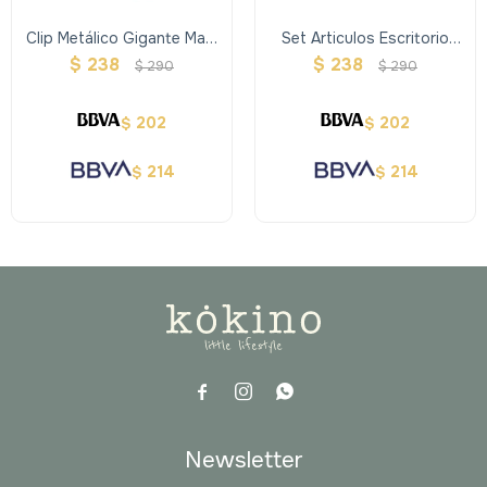
Clip Metálico Gigante Maw
Set Articulos Escritorio
Mooving Pusheen
Mooving
$
238
$
238
$
290
$
290
202
202
$
$
214
214
$
$



Newsletter