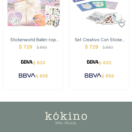
Stickerworld Ballet-top
Set Creativo Con Sticker
Model
Art- Maped Creativ
$
729
$
729
$
890
$
890
620
620
$
$
656
656
$
$