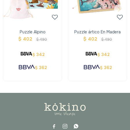
Puzzle Alpino
Puzzle ártico En Madera
$
402
$
402
$
490
$
490
342
342
$
$
362
362
$
$


