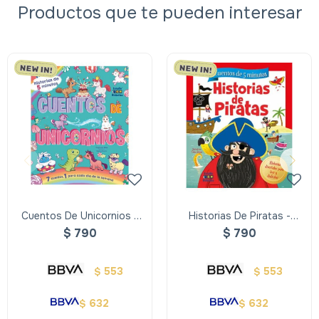
Productos que te pueden interesar
Cuentos De Unicornios -
Historias De Piratas -
Historias De 5 Minutos
Cuentos De 5 Minutos
$
790
$
790
553
553
$
$
632
632
$
$