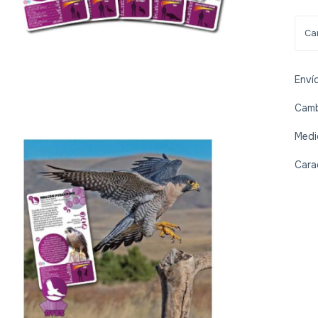
Enví
Camb
Medi
Cara