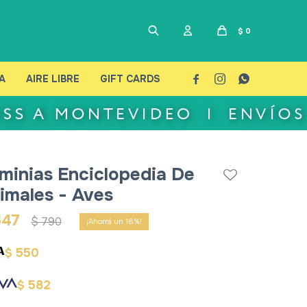
$
0
A
AIRE LIBRE
GIFT CARDS



minias Enciclopedia De
imales - Aves
647
$
790
18
550
$
582
$