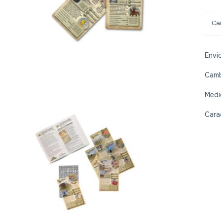
Enví
Camb
Medi
Cara