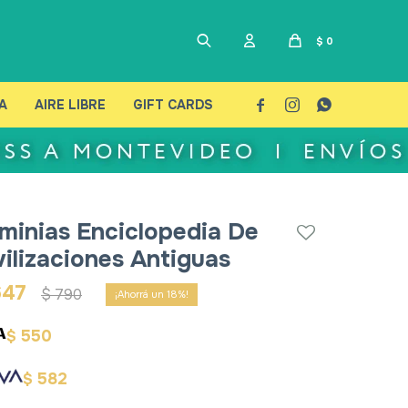
$
0
A
AIRE LIBRE
GIFT CARDS



minias Enciclopedia De
vilizaciones Antiguas
647
$
790
18
550
$
582
$