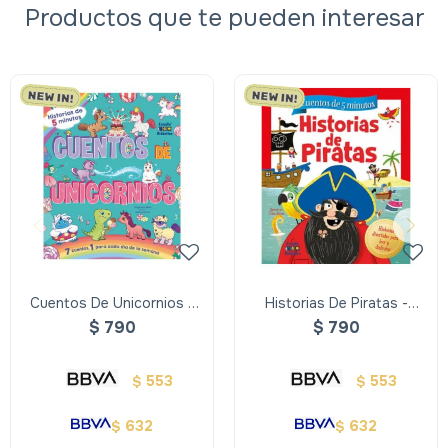
Productos que te pueden interesar
Cuentos De Unicornios -
Historias De Piratas -
Historias De 5 Minutos
Cuentos De 5 Minutos
$
790
$
790
553
553
$
$
632
632
$
$