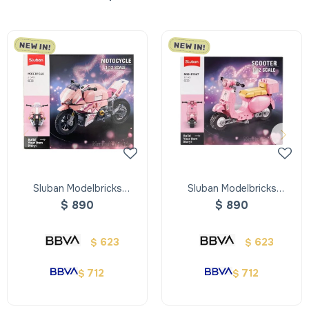
Sluban Modelbricks
Sluban Modelbricks
Motocicleta - Rosa
Scooter - Rosa
$
890
$
890
623
623
$
$
712
712
$
$