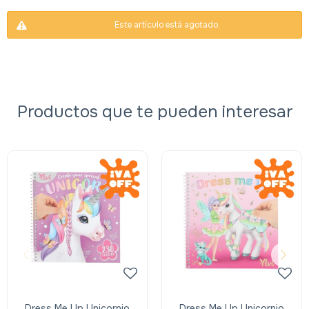
Este artículo está agotado.
Productos que te pueden interesar
Dress Me Up Unicornio
Dress Me Up Unicornio