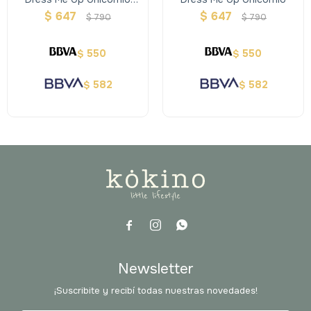
Create Your Special
$
647
$
647
$
790
$
790
550
550
$
$
582
582
$
$



Newsletter
¡Suscribite y recibí todas nuestras novedades!