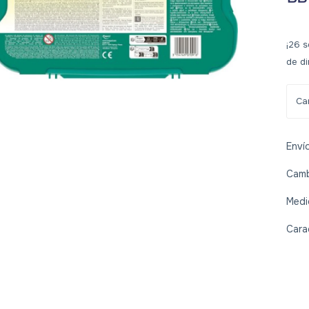
¡26 s
de di
Enví
Camb
Medi
Cara