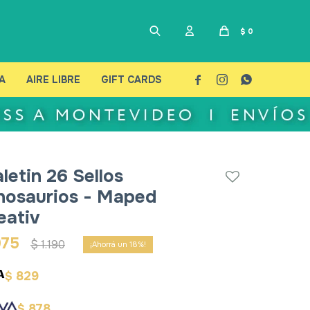
$
0
A
AIRE LIBRE
GIFT CARDS



letin 26 Sellos
nosaurios - Maped
eativ
975
$
1.190
18
829
$
878
$