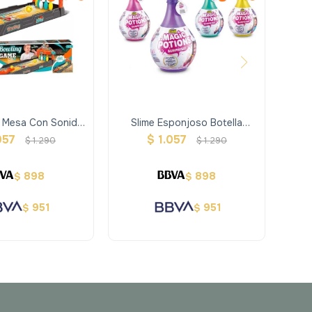
 Mesa Con Sonido
Slime Esponjoso Botella
Esta
Y Luces
Pocion- Oosh
Lab
057
$
1.057
$
1.290
$
1.290
898
898
$
$
951
951
$
$