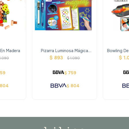
 En Madera
Pizarra Luminosa Mágica
Bowling De
Imagiland Juegos De Ingenio
$
893
$
1.
1.090
$
1.090
759
759
$
804
804
$