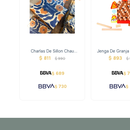
Charlas De Sillon Chau
Jenga De Granja
Pantallas
$
811
$
893
$
990
$
689
$
$
730
$
$