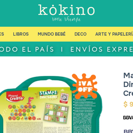
ES
LIBROS
MUNDO BEBÉ
DECO
ARTE Y PAPELERÍ
Ma
Di
Cr
$