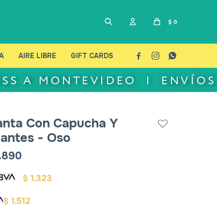
$
0
A
AIRE LIBRE
GIFT CARDS



nta Con Capucha Y
antes - Oso
.890
1.323
$
1.512
$