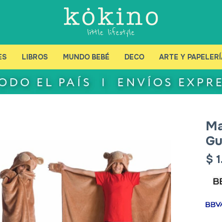
ES
LIBROS
MUNDO BEBÉ
DECO
ARTE Y PAPELERÍ
Ma
Gu
$
1