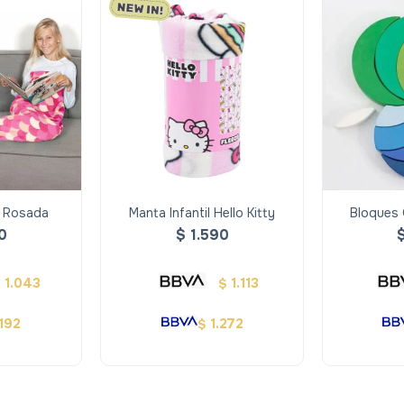
a Rosada
Manta Infantil Hello Kitty
Bloques 
0
$
1.590
1.043
1.113
$
$
.192
1.272
$