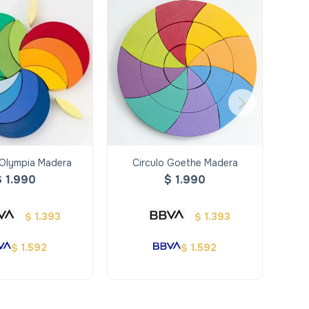
Olympia Madera
Circulo Goethe Madera
Co
$
1.990
$
1.990
1.393
1.393
$
$
1.592
1.592
$
$