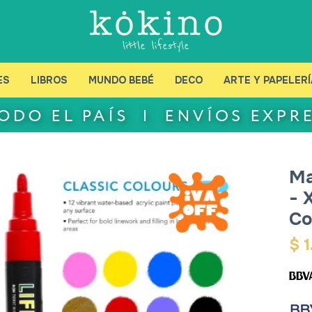
ES
LIBROS
MUNDO BEBÉ
DECO
ARTE Y PAPELERÍ
Ma
- 
Co
$
1