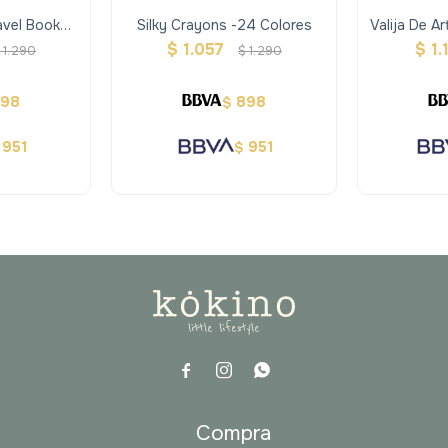
avel Book
Silky Crayons -24 Colores
Valija De A
ativ
$
1.057
$
1.
1.290
$
1.290
898
898
$
951
951
$



a
Compra