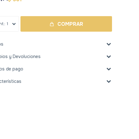
COMPRAR
1
os
ios y Devoluciones
os de pago
cterísticas