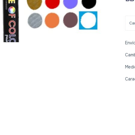
Enví
Camb
Medi
Cara