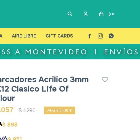
$
0
A
AIRE LIBRE
GIFT CARDS



rcadores Acrilico 3mm
X12 Clasico Life Of
lour
.057
$
1.290
18
898
$
951
$