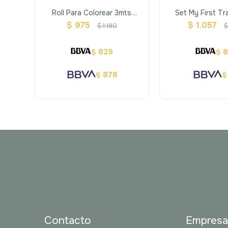
Roll Para Colorear 3mts
Set My First Tr
Unicornio- Avenir
Maped Cre
$
975
$
1.057
$
1.190
$
829
$
$
878
$
$
Contacto
Empres