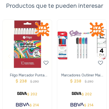
Productos que te pueden interesar
Filgo Marcador Punta
Marcadores Outliner Main
Conica Pinto 2221 X10
Paper Colores Fuertes
$
238
$
238
$
290
$
290
202
202
$
$
214
214
$
$