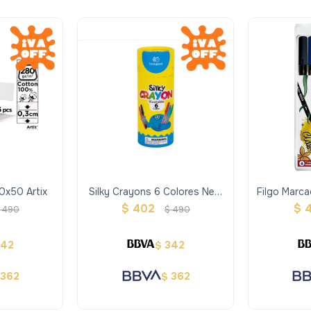
0x50 Artix
Silky Crayons 6 Colores New
Filgo Marc
Packaging
- Estu
$
402
$
490
$
490
342
342
$
362
362
$