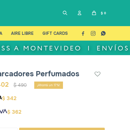
$
0
A
AIRE LIBRE
GIFT CARDS



rcadores Perfumados
402
$
490
17
342
$
362
$