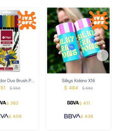
ador Duo Brush Pen
Silkys Kokino X16
Mar
che 6 Clasico
Col
451
$
484
$
550
$
590
383
411
$
$
406
436
$
$