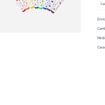
Enví
Camb
Medi
Cara