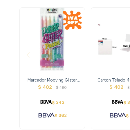
Marcador Mooving Glitter
Carton Telado 4
Pastel X6
$
402
$
402
$
490
$
342
$
$
362
$
$