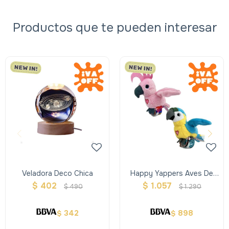
Productos que te pueden interesar
Veladora Deco Chica
Happy Yappers Aves De
Peluche Interactivas Con
$
402
$
1.057
$
490
$
1.290
Pulsera
342
898
$
$