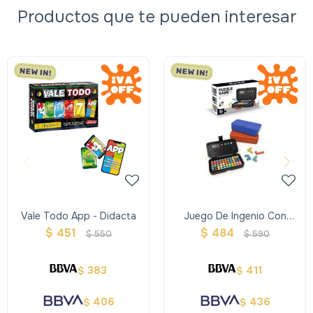
Productos que te pueden interesar
Vale Todo App - Didacta
Juego De Ingenio Con
Tablero Puntaje
$
451
$
484
$
550
$
590
383
411
$
$
406
436
$
$