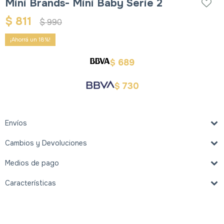
Mini Brands- Mini Baby Serie 2
$
811
$
990
18
689
$
730
$
Envíos
Cambios y Devoluciones
Medios de pago
Características