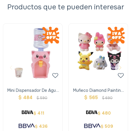
Productos que te pueden interesar
Mini Dispensador De Agua
Muñeco Diamond Painting
Rosa
Alcancía
$
484
$
565
$
590
$
690
411
480
$
$
436
509
$
$