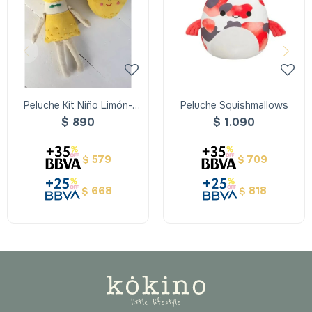
Peluche Kit Niño Limón-
Peluche Squishmallows
Kyoco
$
890
$
1.090
579
709
$
$
668
818
$
$