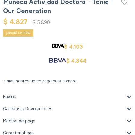
Muñeca Actividad Doctora - Tonia -
Our Generation
$
4.827
$
5.890
18
4.103
$
4.344
$
3 dias habiles de entrega post compra!
Envíos
Cambios y Devoluciones
Medios de pago
Características