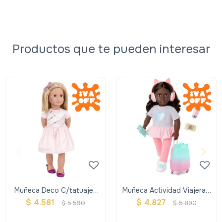
Productos que te pueden interesar
Muñeca Deco C/tatuajes
Muñeca Actividad Viajera -
Brillos - Rosalyn - Our
Keiza - Our Generation
$
4.581
$
4.827
$
5.590
$
5.890
Generation