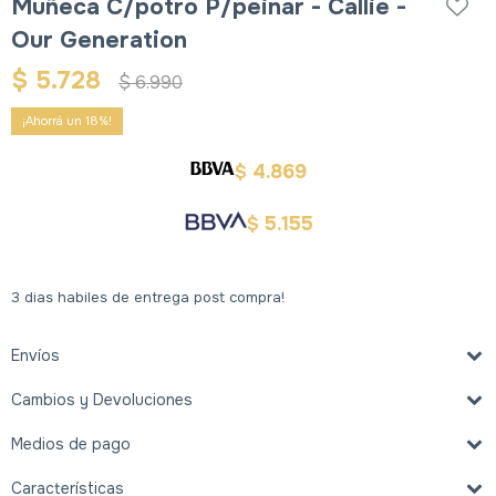
Muñeca C/potro P/peinar - Callie -
Our Generation
$
5.728
$
6.990
18
4.869
$
5.155
$
3 dias habiles de entrega post compra!
Envíos
Cambios y Devoluciones
Medios de pago
Características