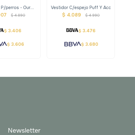
 P/perros - Our
Vestidor C/espejo Puff Y Acc
Set
neration
007
$
4.089
$
4.890
$
4.990
3.406
3.476
$
$
3.606
3.680
$
$
Newsletter