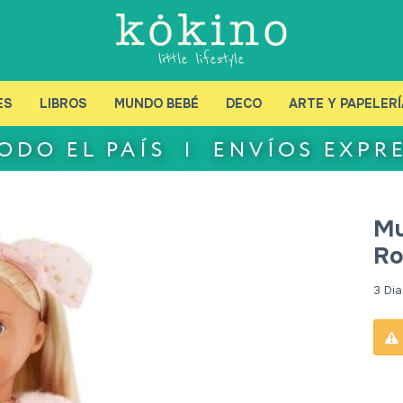
ES
LIBROS
MUNDO BEBÉ
DECO
ARTE Y PAPELERÍ
Mu
Ro
3 Dia