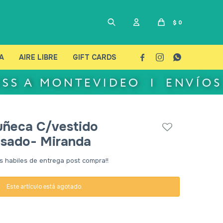
$
0
A
AIRE LIBRE
GIFT CARDS



ñeca C/vestido
sado- Miranda
s habiles de entrega post compra!!
Este artículo está agotado.