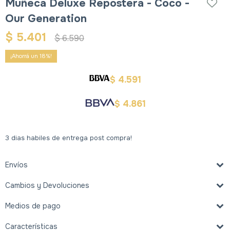
Muñeca Deluxe Repostera - Coco -
Our Generation
$
5.401
$
6.590
18
4.591
$
4.861
$
3 dias habiles de entrega post compra!
Envíos
Cambios y Devoluciones
Medios de pago
Características