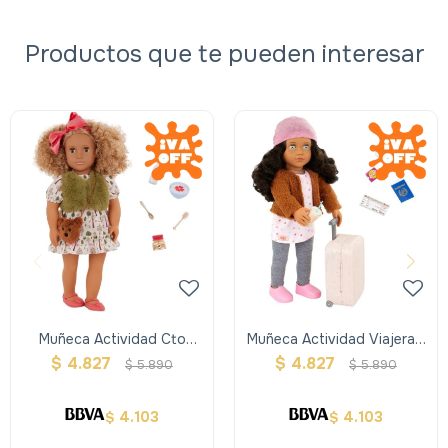
Productos que te pueden interesar
Muñeca Actividad Cto
Muñeca Actividad Viajera -
Hadas - Addison - Our
Lisandra - Our Generation
$
4.827
$
4.827
$
5.890
$
5.890
Generation
4.103
4.103
$
$