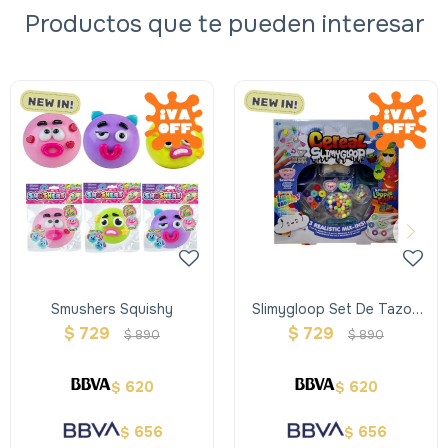
Productos que te pueden interesar
Smushers Squishy
Slimygloop Set De Tazon
De Cereal Bowl Perfumado
$
729
$
729
$
890
$
890
620
620
$
$
656
656
$
$