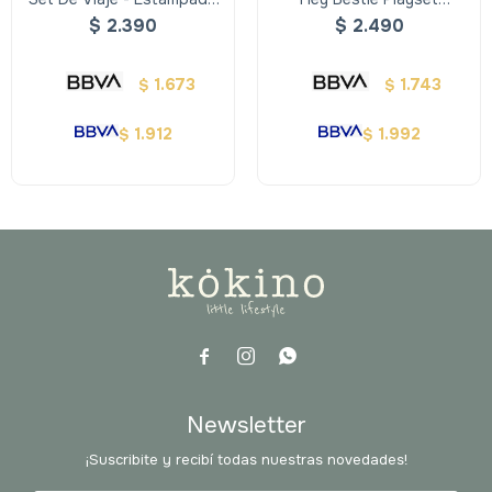
Kitty - Our Generation
Peluqueria Lush Y Lovely
$
2.390
$
2.490
1.673
1.743
$
$
1.912
1.992
$
$



Newsletter
¡Suscribite y recibí todas nuestras novedades!