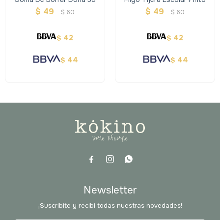
$
49
$
49
$
60
$
60
42
42
$
$
44
44
$
$



Newsletter
¡Suscribite y recibí todas nuestras novedades!