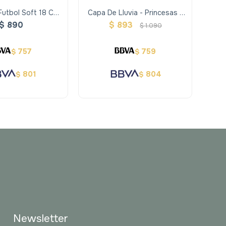
Futbol Soft 18 Cm
Capa De Lluvia - Princesas -
Capa 
o Y Negro - Alldoro
Stephen Joseph
$
890
$
893
$
1.090
757
759
$
$
801
804
$
$
Newsletter