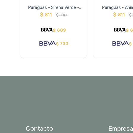
Paraguas - Sirena Verde -
Paraguas - Anim
Stephen Joseph
Stephen J
$
811
$
811
$
990
$
689
$
$
730
$
$
Contacto
Empres