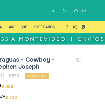
$
0
A
AIRE LIBRE
GIFT CARDS



raguas - Cowboy -
ephen Joseph
11
$
990
18
689
$
730
$