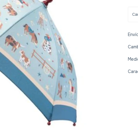
Enví
Camb
Medi
Cara