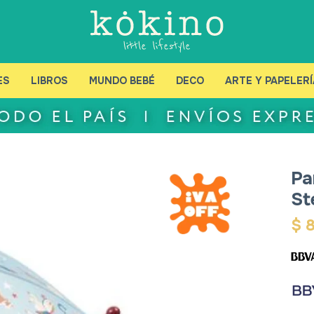
ES
LIBROS
MUNDO BEBÉ
DECO
ARTE Y PAPELERÍ
Pa
St
$
8