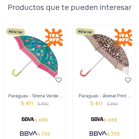
Productos que te pueden interesar
Paraguas - Sirena Verde -
Paraguas - Animal Print -
Stephen Joseph
Stephen Joseph
$
811
$
811
$
990
$
990
689
689
$
$
730
730
$
$