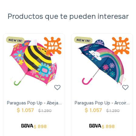
Productos que te pueden interesar
Paraguas Pop Up - Abeja -
Paraguas Pop Up - Arcoiris
Stephen Joseph
- Stephen Joseph
$
1.057
$
1.057
$
1.290
$
1.290
898
898
$
$