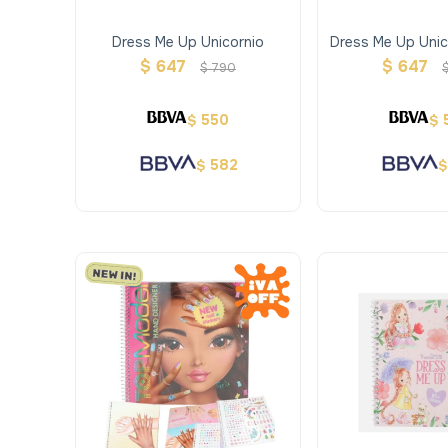
Dress Me Up Unicornio
Dress Me Up Unic
Your Spe
$
647
$
647
$
790
550
$
$
582
$