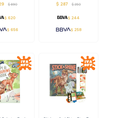
d Creativ
29
$
287
$
890
$
350
620
244
$
$
656
258
$
$