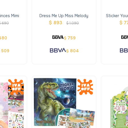
inces Mimi
Dress Me Up Miss Melody
Sticker You
$
893
$
7
$
690
$
1.090
480
759
$
509
804
$