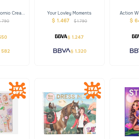
ornio Create
Your Lovley Moments
Action W
cial
Tr
$
1.467
$
6
$
790
$
1.790
550
1.247
$
582
1.320
$
$