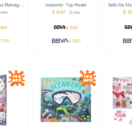
ss Melody-
Iceworld- Top Model
Sello De St
del
$
647
$
5
990
$
790
689
550
$
730
582
$
$