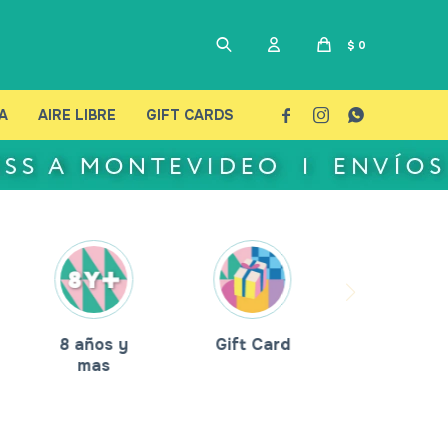
$
0
A
AIRE LIBRE
GIFT CARDS



8 años y
Gift Card
mas