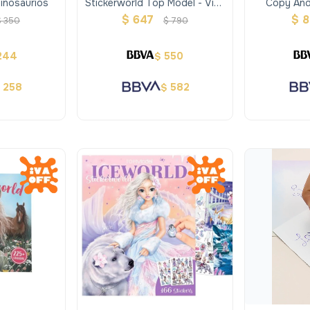
Dinosaurios
Stickerworld Top Model - Viva
Copy And
Violet
$
647
$
8
$
350
$
790
244
550
$
258
582
$
$