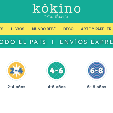
ES
LIBROS
MUNDO BEBÉ
DECO
ARTE Y PAPELERÍ
2-4 años
4-6 años
6- 8 años