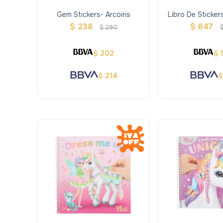
Gem Stickers- Arcoiris
Libro De Stickers
Maw - Mo
$
238
$
647
$
290
202
$
$
214
$