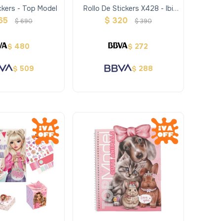
ickers - Top Model
Rollo De Stickers X428 - Ibi
Craft Helen
65
$
320
$
690
$
390
480
272
$
$
509
288
$
$