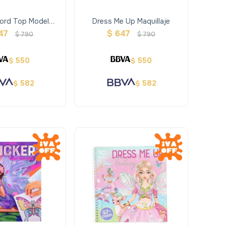
ord Top Model
Dress Me Up Maquillaje
ansporte
47
$
647
$
790
$
790
550
550
$
$
582
582
$
$