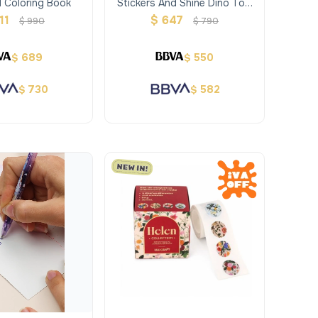
 Coloring Book
Stickers And Shine Dino Top
Model
11
$
647
$
990
$
790
689
550
$
$
730
582
$
$