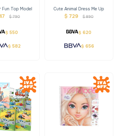
r Fun Top Model
Cute Animal Dress Me Up
47
$
729
$
790
$
890
550
620
$
$
582
656
$
$