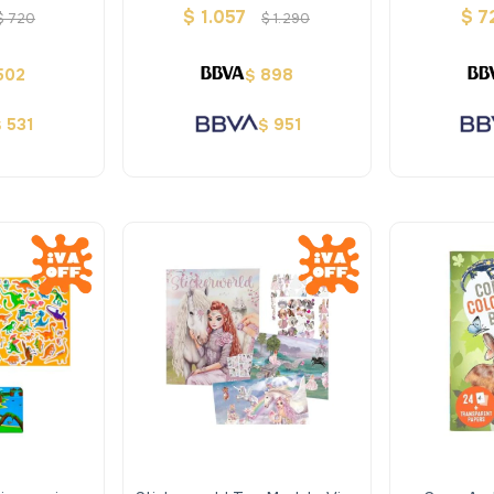
uzou
Atlas
Mape
$
1.057
$
7
$
720
$
1.290
502
898
$
531
951
$
$