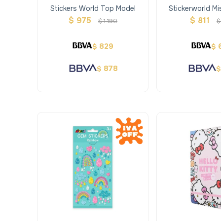
Stickers World Top Model
Stickerworld Mi
Top Mo
$
975
$
811
$
1.190
$
829
$
$
878
$