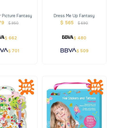
r Picture Fantasy
Dress Me Up Fantasy
79
$
565
$
950
$
690
662
480
$
$
701
509
$
$