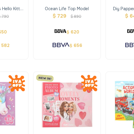
 Hello Kitty
Ocean Life Top Model
Diy Pappe
oving
$
729
$
6
$
790
$
890
550
620
$
582
656
$
$