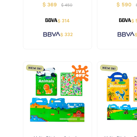
Auzou
250 - A
$
369
$
590
$
450
314
$
$
332
$