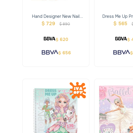
Hand Designer New Nail
Dress Me Up Pr
Stickers
$
729
$
565
$
890
620
$
$
656
$
$