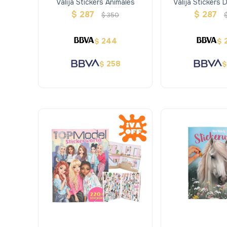
Valija Stickers Animales
Valija Stickers 
$
287
$
287
$
350
244
$
$
258
$