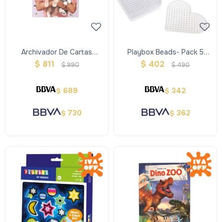
Archivador De Cartas
Playbox Beads- Pack 5
Summer Feeling - Top Model
Tableros
$
811
$
402
$
990
$
490
689
342
$
$
730
362
$
$