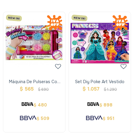
Máquina De Pulseras Con
Set Diy Poke Art Vestido
Diseño
$
565
$
1.057
$
690
$
1.290
480
898
$
$
509
951
$
$