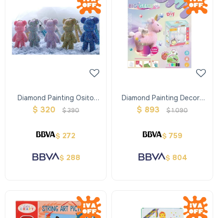
Diamond Painting Osito
Diamond Painting Decora
Llavero
Tu Unicornio Con Alas
$
320
$
893
$
390
$
1.090
272
759
$
$
288
804
$
$