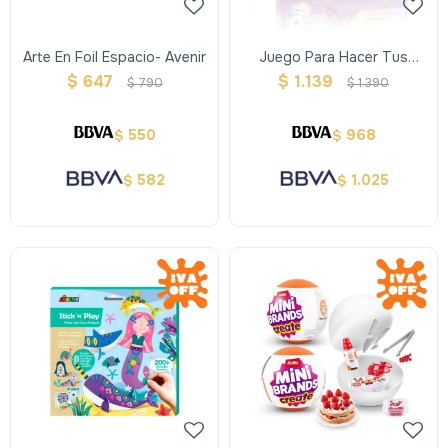
Arte En Foil Espacio- Avenir
Juego Para Hacer Tus
Charms De Resina
$
647
$
1.139
$
790
$
1.390
550
968
$
$
582
1.025
$
$