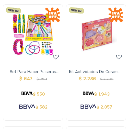
Set Para Hacer Pulseras
Kit Actividades De Ceramica
Con Hilo
Terra Maped Creativ
$
647
$
2.286
$
790
$
2.790
550
1.943
$
$
582
2.057
$
$