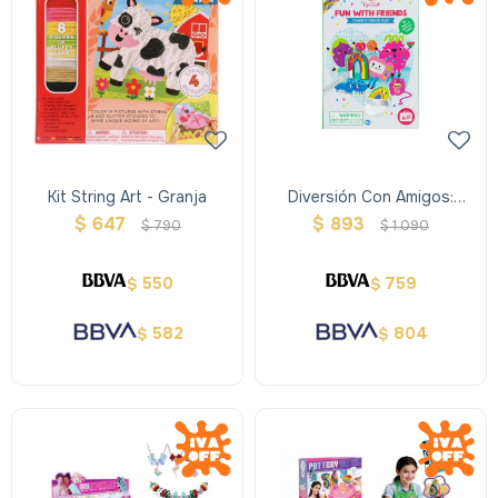
Kit String Art - Granja
Diversión Con Amigos:
Conéctate, Juega, Crea
$
647
$
893
$
790
$
1.090
550
759
$
$
582
804
$
$