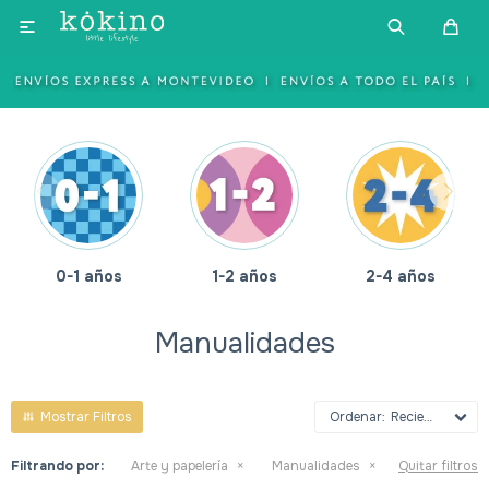

ños
1-2 años
2-4 años
4-6 años
Manualidades
Recientes
Filtrando por:
Arte y papelería
Manualidades
Quitar filtros