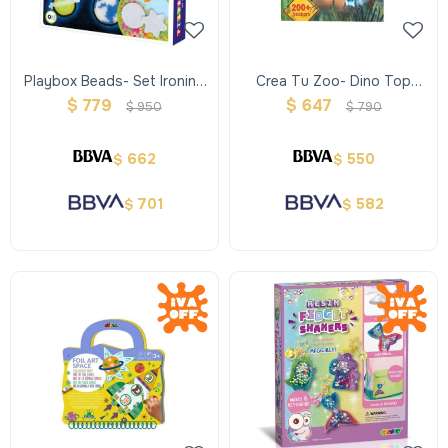
Playbox Beads- Set Ironing
Crea Tu Zoo- Dino Top
Beads 2000 p - Glow
Model
$
779
$
647
$
950
$
790
662
550
$
$
701
582
$
$