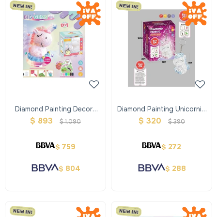
Diamond Painting Decora
Diamond Painting Unicornio
Tu Unicornio
Llavero
$
893
$
320
$
1.090
$
390
759
272
$
$
804
288
$
$