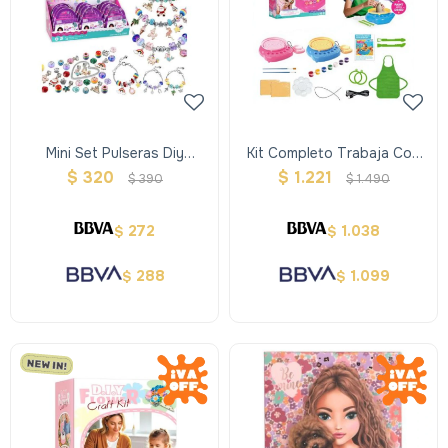
Mini Set Pulseras Diy
Kit Completo Trabaja Con
Jewerly
Ceramica
$
320
$
1.221
$
390
$
1.490
272
1.038
$
$
288
1.099
$
$