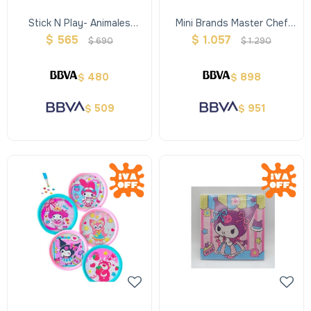
Stick N Play- Animales
Mini Brands Master Chef
Polares
Serie 2
$
565
$
1.057
$
690
$
1.290
480
898
$
$
509
951
$
$