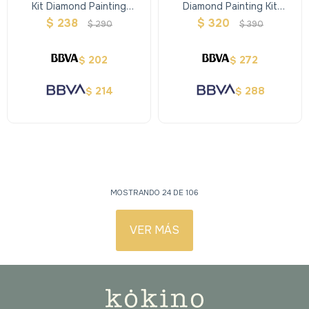
Kit Diamond Painting
Diamond Painting Kit
Circular
Lienzos - Kuromi
$
238
$
320
$
290
$
390
202
272
$
$
214
288
$
$
MOSTRANDO
24
DE
106
VER MÁS