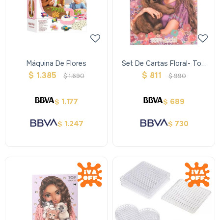
Máquina De Flores
Set De Cartas Floral- Top
Model
$
1.385
$
811
$
1.690
$
990
1.177
689
$
$
1.247
730
$
$