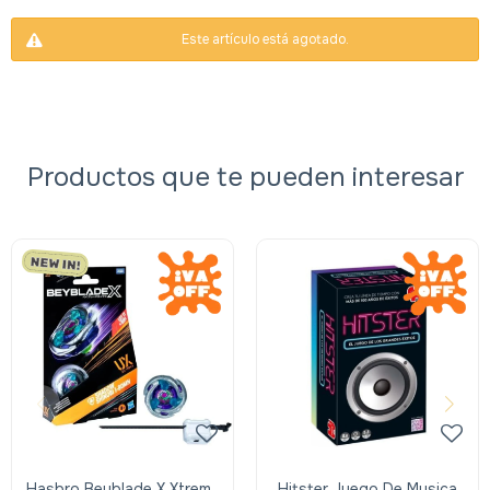
Este artículo está agotado.
Productos que te pueden interesar
Hasbro Beyblade X Xtreme
Hitster Juego De Musica