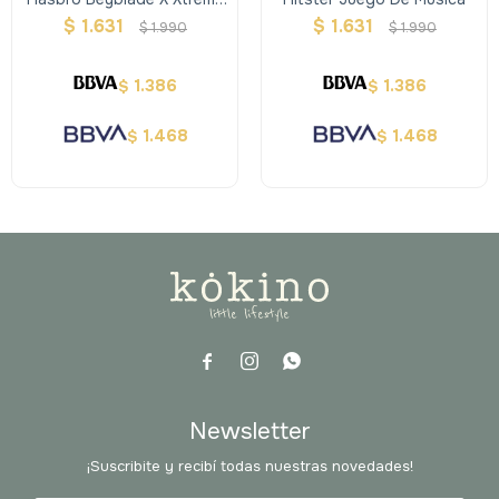
Trompo + Lanzador -
$
1.631
$
1.631
$
1.990
$
1.990
Violeta
1.386
1.386
$
$
1.468
1.468
$
$



Newsletter
¡Suscribite y recibí todas nuestras novedades!