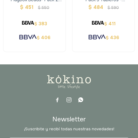
Tableros Cuadrados
Dinosaurios.
$
451
$
484
$
550
$
590
Encastrable
383
411
$
$
406
436
$
$



Newsletter
¡Suscribite y recibí todas nuestras novedades!