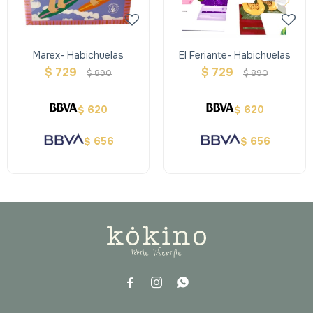
Marex- Habichuelas
El Feriante- Habichuelas
$
729
$
729
$
890
$
890
620
620
$
$
656
656
$
$


