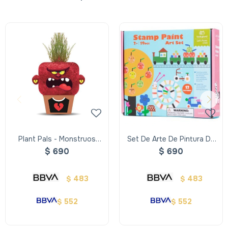
Plant Pals - Monstruos
Set De Arte De Pintura De
pelo de pasto - Angryannie
Sellos
$
690
$
690
483
483
$
$
552
552
$
$