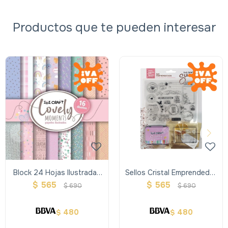
Productos que te pueden interesar
Block 24 Hojas Ilustradas
Sellos Cristal Emprendedor
Doble Faz 16 Diseños-
Ibi Craft
$
565
$
565
$
690
$
690
Lovely
480
480
$
$