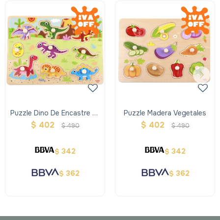
Puzzle Dino De Encastre En
Puzzle Madera Vegetales
Madera
$
402
$
402
$
490
$
490
342
342
$
$
362
362
$
$