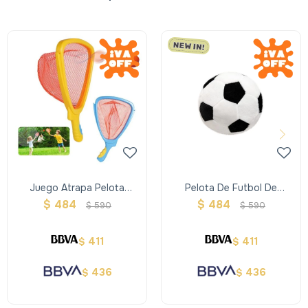
Juego Atrapa Pelota
Pelota De Futbol De
Interactivo
Peluche
$
484
$
484
$
590
$
590
411
411
$
$
436
436
$
$