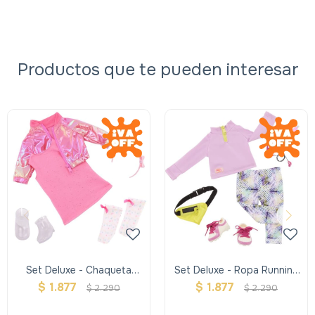
Productos que te pueden interesar
Set Deluxe - Chaqueta
Set Deluxe - Ropa Running
Metalizada Rosa - Our
- Our Generation
$
1.877
$
1.877
$
2.290
$
2.290
Generation