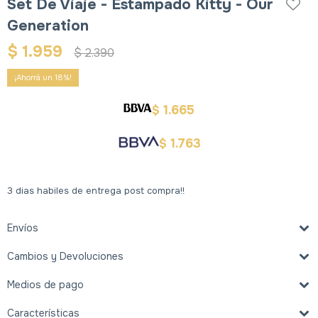
Set De Viaje - Estampado Kitty - Our
Generation
$
1.959
$
2.390
18
1.665
$
1.763
$
3 dias habiles de entrega post compra!!
Envíos
Cambios y Devoluciones
Medios de pago
Características