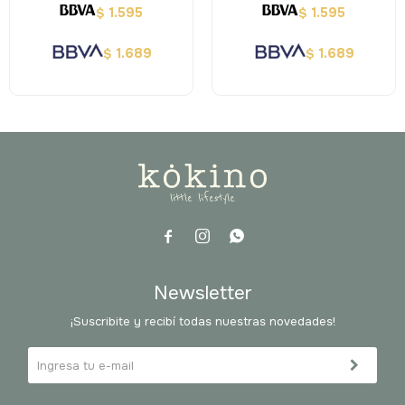
1.595
1.595
$
$
1.689
1.689
$
$



Newsletter
¡Suscribite y recibí todas nuestras novedades!