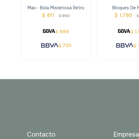
Max - Bola Misteriosa Retro
Bloques De 
Abecedario Y
$
811
$
1.795
$
990
689
1
$
$
730
$
$
Contacto
Empres