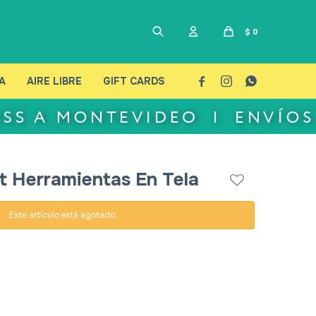
$
0
A
AIRE LIBRE
GIFT CARDS



t Herramientas En Tela
Este artículo está agotado.